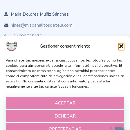
Maria Dolores Muñiz Sánchez
nines@mispanalitosdetela.com
+34699525176
Gestionar consentimiento
Para ofrecer las mejores experiencias, utilizamos tecnologías como las
Sígueme en RRSS
cookies para almacenar y/o acceder a la información del dispositivo. El
consentimiento de estas tecnologías nos permitirá procesar datos
como el comportamiento de navegación o las identificaciones únicas en
este sitio. No consentir o retirar el consentimiento, puede afectar
negativamente a ciertas características y funciones.
ACEPTAR
DENEGAR
0
PREFERENCIAS
Aviso Legal
Política de Privacidad
Envíos y devoluciones