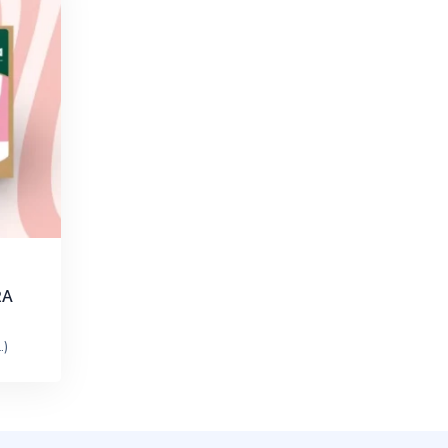
RA
.)