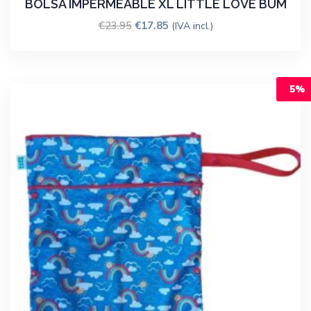
BOLSA IMPERMEABLE XL LITTLE LOVE BUM
€
23.95
€
17.85
(IVA incl.)
5%