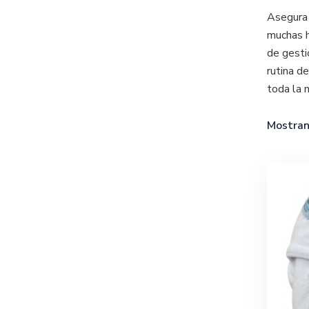
Asegura 
muchas h
de gesti
rutina d
toda la 
Mostran