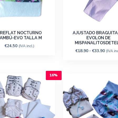
PREFLAT NOCTURNO
AJUSTADO BRAGUITA
AMBÚ-EVO TALLA M
EVOLON DE
MISPANALITOSDETE
€
24.50
(IVA incl.)
€
18.90
-
€
33.90
(IVA inc
16%