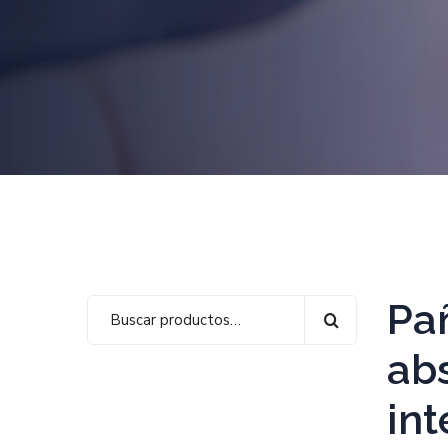
Pa
ab
in