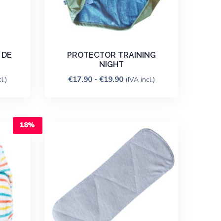
 DE
PROTECTOR TRAINING
NIGHT
€
17.90
-
€
19.90
l.)
(IVA incl.)
18%