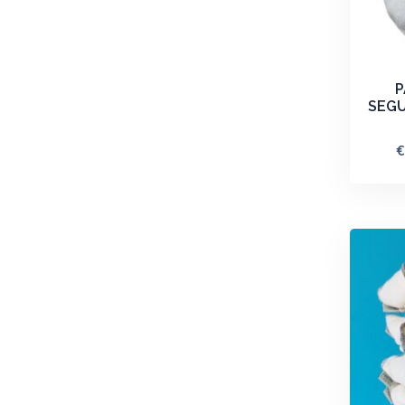
P
SEG
€