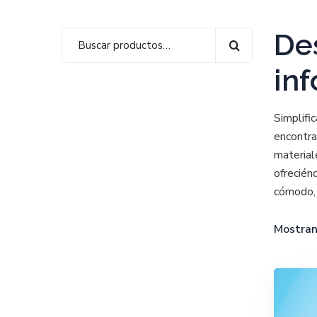
Des
inf
Simplifi
encontra
material
ofrecién
cómodo, 
Mostran