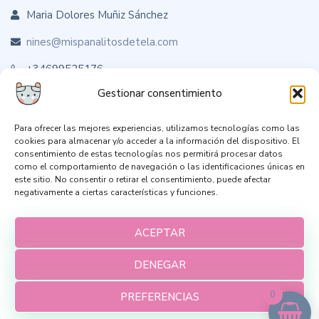
Maria Dolores Muñiz Sánchez
nines@mispanalitosdetela.com
+34699525176
Gestionar consentimiento
Para ofrecer las mejores experiencias, utilizamos tecnologías como las
Sígueme en RRSS
cookies para almacenar y/o acceder a la información del dispositivo. El
consentimiento de estas tecnologías nos permitirá procesar datos
como el comportamiento de navegación o las identificaciones únicas en
este sitio. No consentir o retirar el consentimiento, puede afectar
negativamente a ciertas características y funciones.
ACEPTAR
DENEGAR
0
PREFERENCIAS
Aviso Legal
Política de Privacidad
Envíos y devoluciones
2026
© Todos los derechos reservados