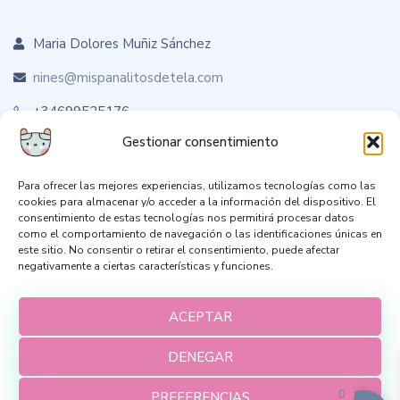
Maria Dolores Muñiz Sánchez
nines@mispanalitosdetela.com
+34699525176
Gestionar consentimiento
Para ofrecer las mejores experiencias, utilizamos tecnologías como las
Sígueme en RRSS
cookies para almacenar y/o acceder a la información del dispositivo. El
consentimiento de estas tecnologías nos permitirá procesar datos
como el comportamiento de navegación o las identificaciones únicas en
este sitio. No consentir o retirar el consentimiento, puede afectar
negativamente a ciertas características y funciones.
ACEPTAR
DENEGAR
0
PREFERENCIAS
Aviso Legal
Política de Privacidad
Envíos y devoluciones