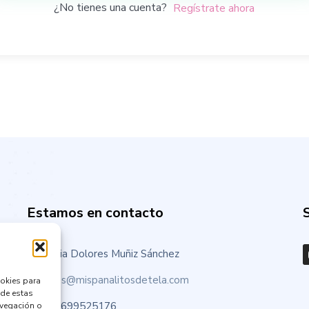
¿No tienes una cuenta?
Regístrate ahora
Estamos en contacto
Maria Dolores Muñiz Sánchez
nines@mispanalitosdetela.com
ookies para
 de estas
+34699525176
avegación o