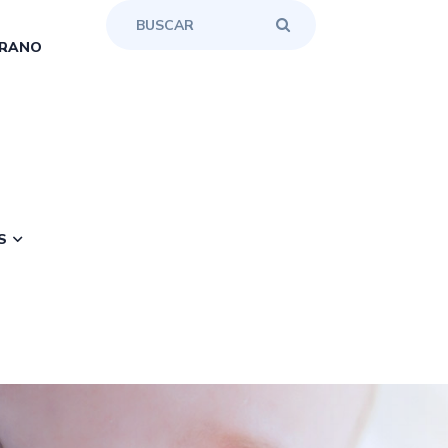
RANO
S