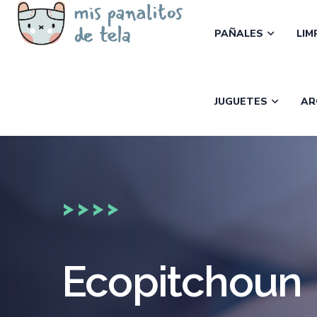
PAÑALES
LIM
JUGUETES
AR
Ecopitchoun