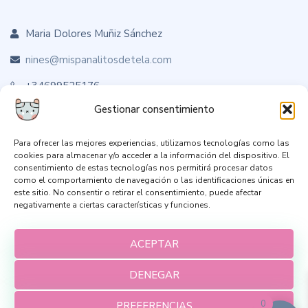
Maria Dolores Muñiz Sánchez
nines@mispanalitosdetela.com
+34699525176
Gestionar consentimiento
Para ofrecer las mejores experiencias, utilizamos tecnologías como las
Sígueme en RRSS
cookies para almacenar y/o acceder a la información del dispositivo. El
consentimiento de estas tecnologías nos permitirá procesar datos
como el comportamiento de navegación o las identificaciones únicas en
este sitio. No consentir o retirar el consentimiento, puede afectar
negativamente a ciertas características y funciones.
ACEPTAR
DENEGAR
0
PREFERENCIAS
Aviso Legal
Política de Privacidad
Envíos y devoluciones