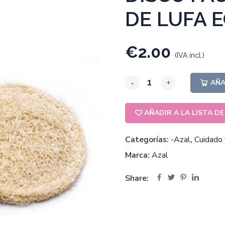
DE LUFA 
€
2.00
(IVA incl.)
AÑA
-
-
-
+
+
+
AÑADIR A LA LISTA D
Categorías:
-Azal
,
Cuidado f
Marca:
Azal
Share: