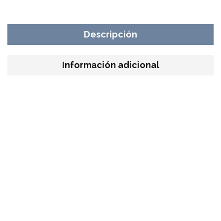
Descripción
Información adicional
Palo metálico
reutilizable
Nuestra barra de aceite esencial de metal TERRA GAIA es
una
forma cómoda y elegante
de disfrutar de los efectos
beneficiosos de los aceites esenciales en cualquier
momento y lugar.
Siempre está a mano, lo que lo hace ideal para esos