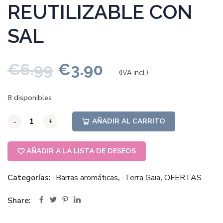
REUTILIZABLE CON
SAL
€
6.99
€
3.90
(IVA incl.)
8 disponibles
AÑADIR AL CARRITO
-
-
-
+
+
+
AÑADIR A LA LISTA DE DESEOS
Categorías:
-Barras aromáticas
,
-Terra Gaia
,
OFERTAS
Share: