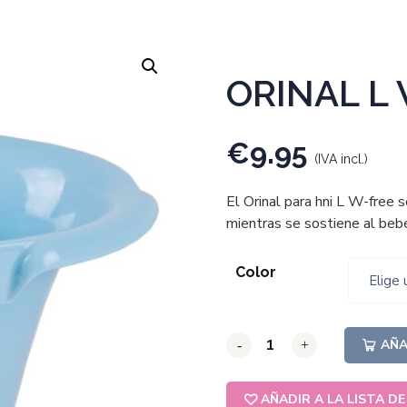
ORINAL L
€
9.95
(IVA incl.)
El Orinal para hni L W-free 
mientras se sostiene al bebé
Color
AÑA
-
-
-
+
+
+
AÑADIR A LA LISTA D