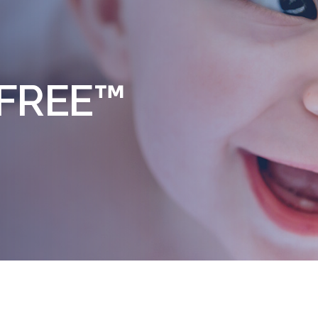
-FREE™