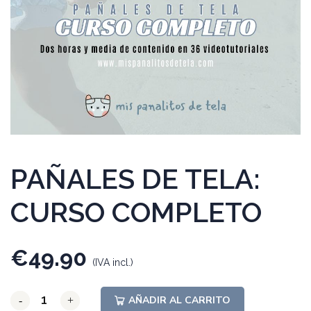
PAÑALES DE TELA:
CURSO COMPLETO
€
49.90
(IVA incl.)
AÑADIR AL CARRITO
-
-
-
+
+
+