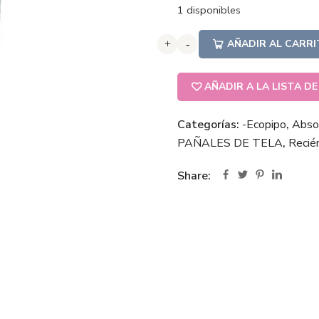
1 disponibles
AÑADIR AL CARR
+
+
+
-
-
-
AÑADIR A LA LISTA D
Categorías:
-Ecopipo
,
Abso
PAÑALES DE TELA
,
Recié
Share: