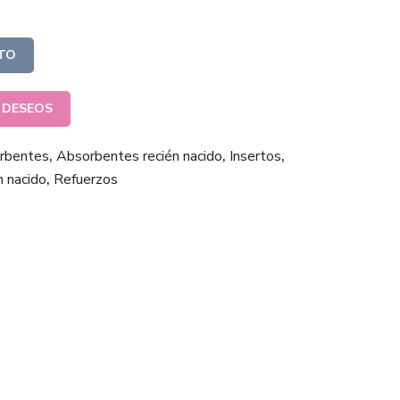
ITO
E DESEOS
rbentes
,
Absorbentes recién nacido
,
Insertos
,
n nacido
,
Refuerzos