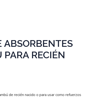
E ABSORBENTES
 PARA RECIÉN
mbú de recién nacido o para usar como refuerzos