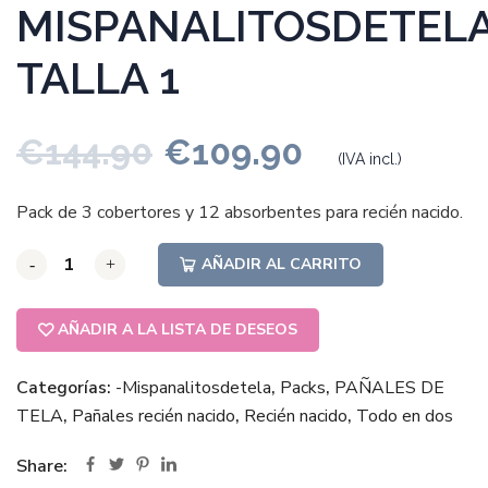
MISPANALITOSDETEL
TALLA 1
€
144.90
€
109.90
(IVA incl.)
Pack de 3 cobertores y 12 absorbentes para recién nacido.
AÑADIR AL CARRITO
-
-
-
+
+
+
AÑADIR A LA LISTA DE DESEOS
Categorías:
-Mispanalitosdetela
,
Packs
,
PAÑALES DE
TELA
,
Pañales recién nacido
,
Recién nacido
,
Todo en dos
Share: