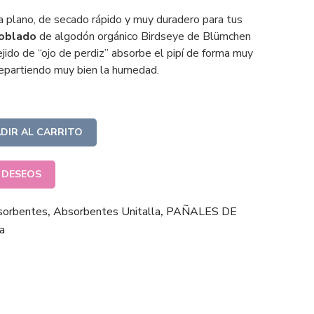
 plano, de secado rápido y muy duradero para tus
oblado
de algodón orgánico Birdseye de Blümchen
ejido de “ojo de perdiz” absorbe el pipí de forma muy
 repartiendo muy bien la humedad.
DIR AL CARRITO
E DESEOS
sorbentes
,
Absorbentes Unitalla
,
PAÑALES DE
a