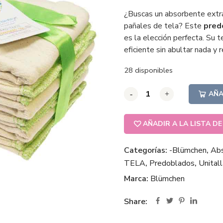
¿Buscas un absorbente extra
pañales de tela? Este
pred
es la elección perfecta. Su t
eficiente sin abultar nada y
28 disponibles
AÑA
-
-
-
+
+
+
AÑADIR A LA LISTA D
Categorías:
-Blümchen
,
Ab
TELA
,
Predoblados
,
Unitall
Marca:
Blümchen
Share: