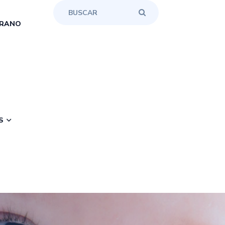
RANO
S