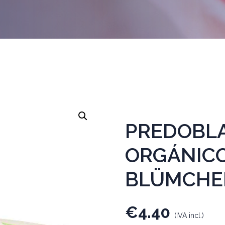
PREDOBL
ORGÁNICO
BLÜMCHEN
€
4.40
(IVA incl.)